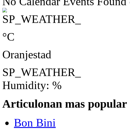
No Calendar Events Found o
°C
Oranjestad
SP_WEATHER_
Humidity: %
Articulonan mas popular
Bon Bini