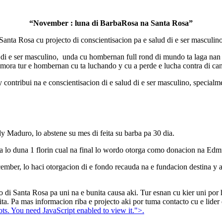
“November : luna di BarbaRosa na Santa Rosa”
Santa Rosa cu projecto di conscientisacion pa e salud di e ser masculin
i e ser masculino, unda cu hombernan full rond di mundo ta laga nan b
emora tur e hombernan cu ta luchando y cu a perde e lucha contra di can
 contribui na e conscientisacion di e salud di e ser masculino, specialme
 Maduro, lo abstene su mes di feita su barba pa 30 dia.
osa lo duna 1 florin cual na final lo wordo otorga como donacion na E
ecember, lo haci otorgacion di e fondo recauda na e fundacion destina 
igo di Santa Rosa pa uni na e bunita causa aki. Tur esnan cu kier uni po
eita. Pa mas informacion riba e projecto aki por tuma contacto cu e lid
ts. You need JavaScript enabled to view it.
">.