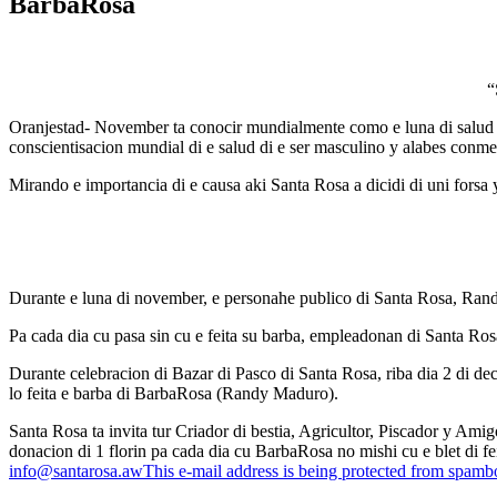
BarbaRosa
“
Oranjestad- November ta conocir mundialmente como e luna di salud d
conscientisacion mundial di e salud di e ser masculino y alabes conm
Mirando e importancia di e causa aki Santa Rosa a dicidi di uni forsa y
Durante e luna di november, e personahe publico di Santa Rosa, Randy
Pa cada dia cu pasa sin cu e feita su barba, empleadonan di Santa R
Durante celebracion di Bazar di Pasco di Santa Rosa, riba dia 2 di d
lo feita e barba di BarbaRosa (Randy Maduro).
Santa Rosa ta invita tur Criador di bestia, Agricultor, Piscador y Am
donacion di 1 florin pa cada dia cu BarbaRosa no mishi cu e blet di f
info@santarosa.aw
This e-mail address is being protected from spambo