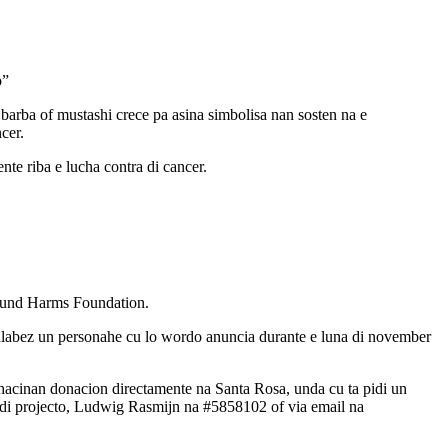
o”
arba of mustashi crece pa asina simbolisa nan sosten na e
cer.
nte riba e lucha contra di cancer.
dmund Harms Foundation.
y alabez un personahe cu lo wordo anuncia durante e luna di november
r hacinan donacion directamente na Santa Rosa, unda cu ta pidi un
er di projecto, Ludwig Rasmijn na #5858102 of via email na