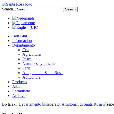
Search...
Bon Bini
Informacion
Departamento
Cria
Agricultura
Pesca
Naturalesa y paisahe
Feria
Amigonan di Santa Rosa
ApiCultura
Producto
Album
Formulario
Archivo
Bo ta aki:
Departamento
Amigonan di Santa Rosa